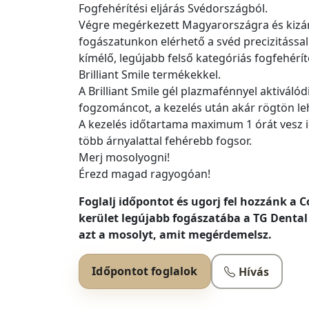
Fogfehérítési eljárás Svédországból.
Végre megérkezett Magyarországra és kizár
fogászatunkon elérhető a svéd precizitással 
kímélő, legújabb felső kategóriás fogfehéríté
Brilliant Smile termékekkel.
A Brilliant Smile gél plazmafénnyel aktiválód
fogzománcot, a kezelés után akár rögtön leh
A kezelés időtartama maximum 1 órát vesz 
több árnyalattal fehérebb fogsor.
Merj mosolyogni!
Érezd magad ragyogóan!
Foglalj időpontot és ugorj fel hozzánk a 
kerület legújabb fogászatába a TG Denta
azt a mosolyt, amit megérdemelsz.
Időpontot foglalok
Hívás