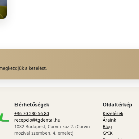
 megkezdjük a kezelést.
Elérhetőségek
Oldaltérkép
+36 70 230 56 80
Kezelések
recepcio@tgdental.hu
Áraink
1082 Budapest, Corvin köz 2. (Corvin
Blog
mozival szemben, 4. emelet)
GYIK