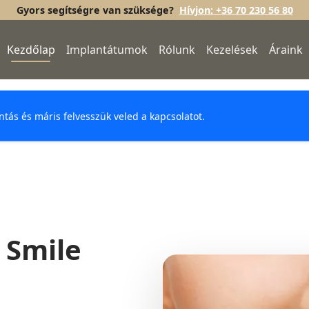
Gyors segítségre van szüksége?
Hívjon: +36 70 230 56 80
Kezdőlap
Implantátumok
Rólunk
Kezelések
Áraink
intás és máris felvesszük veled a kapcsolatot.
t Smile