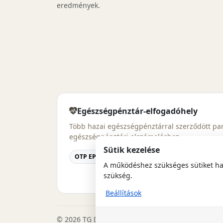
eredmények.
Egészségpénztár-elfogadóhely
Több hazai egészségpénztárral szerződött part
egészségpénztári elszámoláshoz.
Sütik kezelése
OTP EP
MKB-Pannónia EP
Prémium EP
A működéshez szükséges sütiket has
szükség.
Beállítások
© 2026 TG Dental. Minden jog fenntartva.