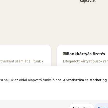
Kapcsolat
Bankkártyás fizetés
nerként számlát állítunk ki
Elfogadott kártyatípusok r
VISA
Mastercard
IZYS EP
Patika EP
ználjuk az oldal alapvető funkcióihoz. A
Statisztika
és
Marketing
Google Pay