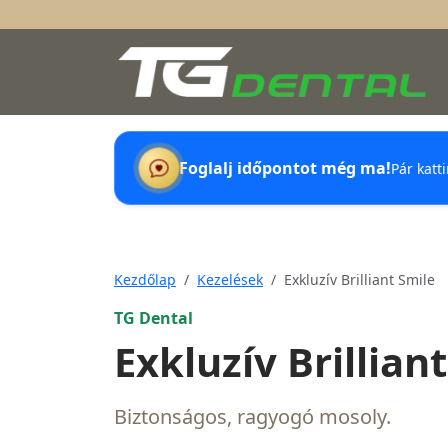
Foglalj időpontot még ma!
Pár katt
Kezdőlap
Kezelések
Exkluzív Brilliant Smile
TG Dental
Exkluzív Brillian
Biztonságos, ragyogó mosoly.