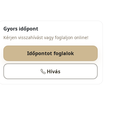
Gyors időpont
Kérjen visszahívást vagy foglaljon online!
Időpontot foglalok
Hívás