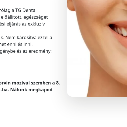
ólag a TG Dental
előállított, egészséget
si eljárás az exkluzív
ik. Nem károsítva ezzel a
et enni és inni.
igénybe és az eredmény:
Corvin mozival szemben a 8.
l -ba. Nálunk megkapod