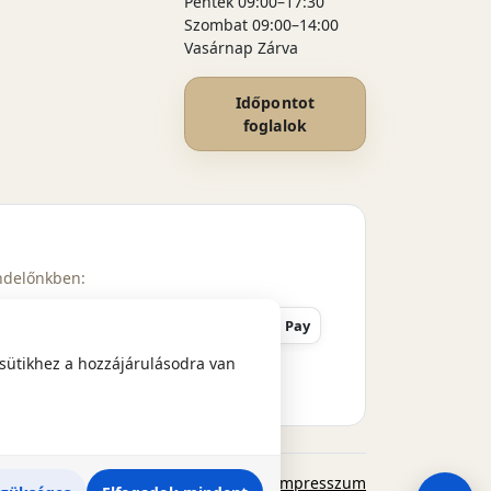
Péntek 09:00–17:30
Szombat 09:00–14:00
Vasárnap Zárva
Időpontot
foglalok
endelőnkben:
Maestro
AmEx
Apple Pay
sütikhez a hozzájárulásodra van
Adatvédelem
ÁSZF
Impresszum